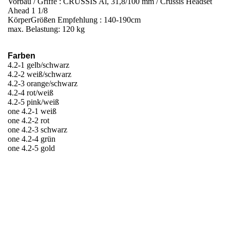
Vorbau / Griffe : CRUSSIS Al, 31,8/100 mm / Crussis Headset
Ahead 1 1/8
KörperGrößen Empfehlung : 140-190cm
max. Belastung: 120 kg
Farben
4.2-1 gelb/schwarz
4.2-2 weiß/schwarz
4.2-3 orange/schwarz
4.2-4 rot/weiß
4.2-5 pink/weiß
one 4.2-1 weiß
one 4.2-2 rot
one 4.2-3 schwarz
one 4.2-4 grün
one 4.2-5 gold