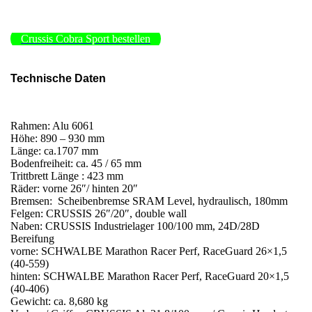
Crussis Cobra Sport bestellen
Technische Daten
Rahmen: Alu 6061
Höhe: 890 – 930 mm
Länge: ca.1707 mm
Bodenfreiheit: ca. 45 / 65 mm
Trittbrett Länge : 423 mm
Räder: vorne 26″/ hinten 20″
Bremsen: Scheibenbremse SRAM Level, hydraulisch, 180mm
Felgen: CRUSSIS 26″/20″, double wall
Naben: CRUSSIS Industrielager 100/100 mm, 24D/28D
Bereifung
vorne: SCHWALBE Marathon Racer Perf, RaceGuard 26×1,5
(40-559)
hinten: SCHWALBE Marathon Racer Perf, RaceGuard 20×1,5
(40-406)
Gewicht: ca. 8,680 kg