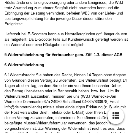
Rückstände und Energieversorgung oder andere Ereignisse, die WBJ
trotz Anwendung zumutbarer Sorgfalt nicht abwenden kann und die
Erbringung der Leistung verhindern, befreien WBJ von der Liefer- und
Leistungsverpflichtung für die jeweilige Dauer dieser störenden
Ereignisse.
Lieferzeit bei E-Scootern kann aus Herstellergründen ggf. länger dauern
als mitgeteilt. Da E-Scooter teils auf Kundenwunsch gefertigt werden ist
ein Widerruf oder eine Rückgabe nicht möglich.
5.Widerrufsbelehrung für Verbraucher gem. Ziff. 1.3. dieser AGB
6.Widerrufsbelehrung
6.1Widerrufsrecht Sie haben das Recht, binnen 14 Tagen ohne Angabe
von Gründen diesen Vertrag zu widerrufen. Die Widerrufsfrist beträgt 14
Tagen ab dem Tag, an dem Sie oder ein von Ihnen benannter Dritter,
den Betrag überwiesen oder in Bar bezahlt haben. bzw. hat. Um Ihr
Widerrufsrecht auszuüben, müssen Sie uns (WBJ Warnecke-Jan
Warnecke-Dammacker37a-24980-Schafflund-0
46397830678
, Email:
info@deintretroller.de) mittels einer eindeutigen Erklärung (z. B. ein mit
der Post versandter Brief, Telefax oder E-Mail) über Ihren Entschluss,
diesen Vertrag zu widerrufen, informieren. Sie können dafür das
beigefügte Muster-Widerrufsformular verwenden, das jedoch nicht
vorgeschrieben ist. Zur Wahrung der Widerrufsfrist reicht es aus, dass