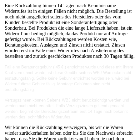
Eine Rückzahlung binnen 14 Tagen nach Kenntnisname
Widerrufes ist in einigen Fällen nicht möglich. Die Bestellung ist
noch nicht ausgeliefert seitens des Herstellers oder das vom
Kunden bestellte Produkt ist eine Sonderanfertigung oder
Sonderbau. Bei Produkten die eine lange Lieferzeit haben, ist ein
Widerruf nur bedingt möglich, da das Produkt nur auf Anfrage
gefertigt wurde. Bei Rückzahlungen werden Kosten wie,
Beratungskosten, Auslagen und Zinsen nicht erstattet. Zinsen
würden erst im Falle eines Widerrufes nach Auslieferung des
bestellten und zurück geschickten Produktes nach 30 Tagen fällig.
Fall eine Beratungsgebühr ( 45 € ) entrichtet wurde und diese mit Ihrem
Kauf verrechnet wurde, ist diese Gebühr seitens WBJ Warnecke nicht
erstattungsfähig. Sollte keine Gebühr entrichtet worden sein, wird bei
Widerruf diese Gebühr fällig. Montage Gebühren sind nicht
erstattungsfähig.
Verzugszinsen können Seitens WBJ nicht berücksichtigt werden und
werden auch nicht erstattet. Falls Verzugszinsen geltend gemacht
werden, beginnt der Berechungszeitraum erst 14 Tage nach bekannt
werden des schriftlichen Widerrufes.
Wir können die Rückzahlung verweigern, bis wir die Waren
wieder zurückerhalten haben oder bis Sie den Nachweis erbracht
haben, dass Sie die Waren zurückgesandt haben, je nachdem,