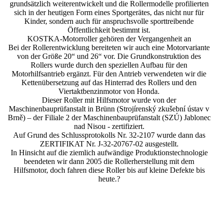
grundsätzlich weiterentwickelt und die Rollermodelle profilierten
sich in der heutigen Form eines Sportgerätes, das nicht nur für
Kinder, sondern auch für anspruchsvolle sporttreibende
Öffentlichkeit bestimmt ist.
KOSTKA-Motorroller gehören der Vergangenheit an
Bei der Rollerentwicklung bereiteten wir auch eine Motorvariante
von der Größe 20“ und 26“ vor. Die Grundkonstruktion des
Rollers wurde durch den speziellen Aufbau für den
Motorhilfsantrieb ergänzt. Für den Antrieb verwendeten wir die
Kettenübersetzung auf das Hinterrad des Rollers und den
Viertaktbenzinmotor von Honda.
Dieser Roller mit Hilfsmotor wurde von der
Maschinenbauprüfanstalt in Brünn (Strojírenský zkušební ústav v
Brně) – der Filiale 2 der Maschinenbauprüfanstalt (SZÚ) Jablonec
nad Nisou - zertifiziert.
Auf Grund des Schlussprotokolls Nr. 32-2107 wurde dann das
ZERTIFIKAT Nr. J-32-20767-02 ausgestellt.
In Hinsicht auf die ziemlich aufwändige Produktionstechnologie
beendeten wir dann 2005 die Rollerherstellung mit dem
Hilfsmotor, doch fahren diese Roller bis auf kleine Defekte bis
heute.?