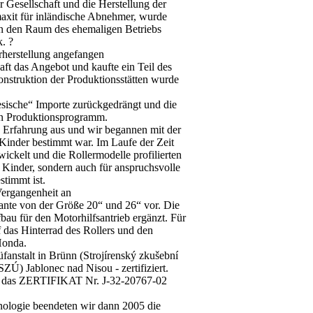
r Gesellschaft und die Herstellung der
axit für inländische Abnehmer, wurde
 in den Raum des ehemaligen Betriebs
. ?
rherstellung angefangen
aft das Angebot und kaufte ein Teil des
onstruktion der Produktionsstätten wurde
sische“ Importe zurückgedrängt und die
uen Produktionsprogramm.
d Erfahrung aus und wir begannen mit der
r Kinder bestimmt war. Im Laufe der Zeit
wickelt und die Rollermodelle profilierten
r Kinder, sondern auch für anspruchsvolle
stimmt ist.
ergangenheit an
iante von der Größe 20“ und 26“ vor. Die
au für den Motorhilfsantrieb ergänzt. Für
 das Hinterrad des Rollers und den
Honda.
anstalt in Brünn (Strojírenský zkušební
SZÚ) Jablonec nad Nisou - zertifiziert.
nn das ZERTIFIKAT Nr. J-32-20767-02
nologie beendeten wir dann 2005 die