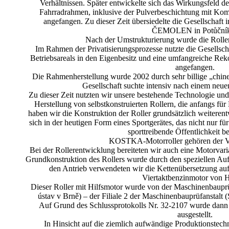
Verhältnissen. Später entwickelte sich das Wirkungsfeld de
Fahrradrahmen, inklusive der Pulverbeschichtung mit Kom
angefangen. Zu dieser Zeit übersiedelte die Gesellschaft
ČEMOLEN in Potůčník
Nach der Umstrukturierung wurde die Rolle
Im Rahmen der Privatisierungsprozesse nutzte die Gesellsch
Betriebsareals in den Eigenbesitz und eine umfangreiche Rek
angefangen.
Die Rahmenherstellung wurde 2002 durch sehr billige „chine
Gesellschaft suchte intensiv nach einem ne
Zu dieser Zeit nutzten wir unsere bestehende Technologie un
Herstellung von selbstkonstruierten Rollern, die anfangs fü
haben wir die Konstruktion der Roller grundsätzlich weiterent
sich in der heutigen Form eines Sportgerätes, das nicht nur fü
sporttreibende Öffentlichkeit be
KOSTKA-Motorroller gehören der V
Bei der Rollerentwicklung bereiteten wir auch eine Motorvar
Grundkonstruktion des Rollers wurde durch den speziellen Aufb
den Antrieb verwendeten wir die Kettenübersetzung auf
Viertaktbenzinmotor von 
Dieser Roller mit Hilfsmotor wurde von der Maschinenbauprüf
ústav v Brně) – der Filiale 2 der Maschinenbauprüfanstalt (
Auf Grund des Schlussprotokolls Nr. 32-2107 wurde da
ausgestellt.
In Hinsicht auf die ziemlich aufwändige Produktionstech