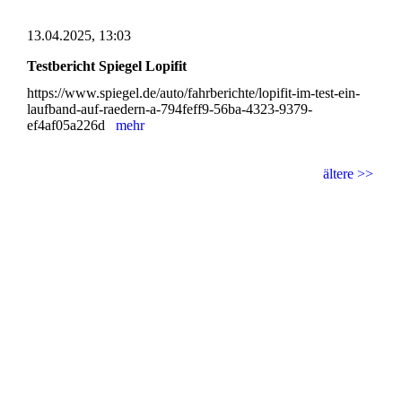
13.04.2025, 13:03
Testbericht Spiegel Lopifit
https://www.spiegel.de/auto/fahrberichte/lopifit-im-test-ein-
laufband-auf-raedern-a-794feff9-56ba-4323-9379-
ef4af05a226d
mehr
ältere >>