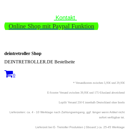
Kontakt
Online Shop mit Paypal Funktion
deintretroller Shop
DEINTRETROLLER.DE Bestellseite
0
* Versandkosten zwischen 5,95€ und 29,95€
E-Scooter Versand zwischen 39,95€ und 175 €Ausland abweichend
Lopifit Versand 250 € innerhalb Deutschland ohne Inseln
Lieferzeiten: ca. 4 - 10 Werktage nach Zahlungseingang, ggf. länger wenn Artikel nicht
sofort verfügbar ist.
Lieferzeit bei E- Tretroller Produkten ( Gboard ) ca. 25
-45 Werktage