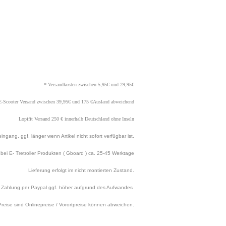
* Versandkosten zwischen 5,95€ und 29,95€
E-Scooter Versand zwischen 39,95€ und 175 €Ausland abweichend
Lopifit Versand 250 € innerhalb Deutschland ohne Inseln
ngang, ggf. länger wenn Artikel nicht sofort verfügbar ist.
t bei E- Tretroller Produkten ( Gboard ) ca. 25
-45 Werktage
Lieferung erfolgt im nicht montierten Zustand.
Zahlung per Paypal ggf. höher aufgrund des Aufwandes
Preise sind Onlinepreise / Vorortpreise können abweichen.