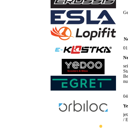
Ge
Ne
01
Ne
se
St
Be
nu
04
Ye
je
/ 