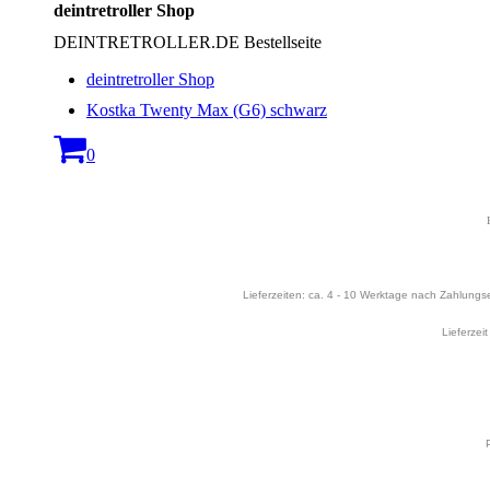
deintretroller Shop
DEINTRETROLLER.DE Bestellseite
deintretroller Shop
Kostka Twenty Max (G6) schwarz
0
Lieferzeiten: ca. 4 - 10 Werktage nach Zahlungsei
Lieferzei