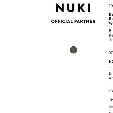
10
Be
Ra
Wo
Be
Ra
d
07
E
ab
E-
w
13
Te
ht
ch