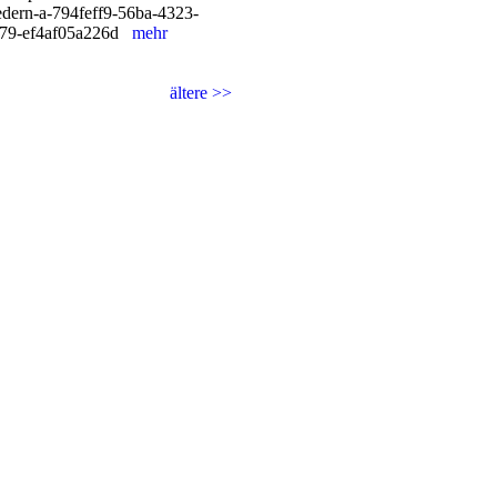
edern-a-794feff9-56ba-4323-
79-ef4af05a226d
mehr
ältere >>