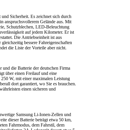
 und Sicherheit. Es zeichnet sich durch
it in anspruchsvollerem Gelände aus. Mit
erie, Schutzblechen, LED-Beleuchtung
erlässigkeit auf jedem Kilometer. Er ist
attet. Die Antriebseinheit ist aus
 gleichzeitig bessere Fahreigenschaften
det die Liste der Vorteile aber nicht.
r und die Batterie der deutschen Firma
 über einen Freilauf und eine
t 250 W, mit einer maximalen Leistung
rall dort garantiert, wo Sie es brauchen.
währleisten einen sicheren und
chwertige Samsung Li-Ionen-Zellen und
te dieser Batterie beträgt etwa 50 km,
deten Fahrmodus, dem Fahrstil, dem