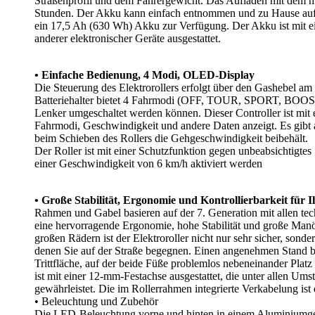
Straßenprofil und dem Fahrergewicht. Das Aufladen mit dem mi
Stunden. Der Akku kann einfach entnommen und zu Hause aufg
ein 17,5 Ah (630 Wh) Akku zur Verfügung. Der Akku ist mi
anderer elektronischer Geräte ausgestattet.
• Einfache Bedienung, 4 Modi, OLED-Display
Die Steuerung des Elektrorollers erfolgt über den Gashebel am 
Batteriehalter bietet 4 Fahrmodi (OFF, TOUR, SPORT, BOOST)
Lenker umgeschaltet werden können. Dieser Controller ist mit
Fahrmodi, Geschwindigkeit und andere Daten anzeigt. Es gibt
beim Schieben des Rollers die Gehgeschwindigkeit beibehält.
Der Roller ist mit einer Schutzfunktion gegen unbeabsichtigtes
einer Geschwindigkeit von 6 km/h aktiviert werden
• Große Stabilität, Ergonomie und Kontrollierbarkeit für I
Rahmen und Gabel basieren auf der 7. Generation mit allen te
eine hervorragende Ergonomie, hohe Stabilität und große Manö
großen Rädern ist der Elektroroller nicht nur sehr sicher, son
denen Sie auf der Straße begegnen. Einen angenehmen Stand be
Trittfläche, auf der beide Füße problemlos nebeneinander Pla
ist mit einer 12-mm-Festachse ausgestattet, die unter allen Um
gewährleistet. Die im Rollerrahmen integrierte Verkabelung is
• Beleuchtung und Zubehör
Die LED-Beleuchtung vorne und hinten in einem Aluminiumgehäu