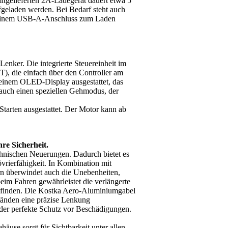
tgelieferten 2A-Ladegerät dauert etwa 5
eladen werden. Bei Bedarf steht auch
t einem USB-A-Anschluss zum Laden
Lenker. Die integrierte Steuereinheit im
, die einfach über den Controller am
 einem OLED-Display ausgestattet, das
 auch einen speziellen Gehmodus, der
 Starten ausgestattet. Der Motor kann ab
hre Sicherheit.
chnischen Neuerungen. Dadurch bietet es
vrierfähigkeit. In Kombination mit
dern überwindet auch die Unebenheiten,
im Fahren gewährleistet die verlängerte
tz finden. Die Kostka Aero-Aluminiumgabel
ständen eine präzise Lenkung
t der perfekte Schutz vor Beschädigungen.
se sorgt für Sichtbarkeit unter allen