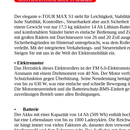
Der elegante e-TOUR MAX S1 steht für Leichtigkeit, Stabilität
hohe Stabilität, Kontrollier-, Steuerbarkeit aber auch Sicherhe
einem Gewicht von nur 17,5 kg inklusive 14 Ah Lithium-Batt
und komfortablem Ständer bietet es einfache Bedienung und Zuv
mit großen Rädern mit Durchmessern von 26 und 20 Zoll ausgest
Sicherheitsgründen im Hinterrad untergebracht, was dem Roller
verleiht. Mit der integrierten Verkabelungs- und Steuereinheit en
Steigen Sie mit uns in die Welt der Elektromobilität ein.
• Elektromotor
Das Herzstück dieses Elektrorollers ist der FM 6.0-Elektromoto
Ansmann mit einem Drehmoment von 40 Nm. Der Motor verfügt
Schutzfunktion gegen Überhitzung. Seine Nennleistung beträg
von bis zu 630 W, was eine einfache und schnelle Bewegung übe
Die Motorsteuereinheit und die Batterieschutz-BMS-Einheit ge
zuverlässigen Betrieb unter allen Bedingungen.
• Batterie
Der Akku mit einer Kapazität von 14 Ah (509 Wh) enthält ho
hat eine Lebensdauer von bis zu 1000 Ladezyklen. Die Reichwei
sie hängt immer von vielen Faktoren ab, darunter dem verwen