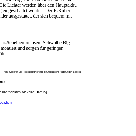
 Die Lichter werden über den Hauptakku
 eingeschaltet werden. Der E-Roller ist
er ausgestattet, der sich bequem mit
imano-Scheibenbremsen. Schwalbe Big
ontiert und sorgen für geringen
ühl.
*das Kopieren von Texten ist untersagt. ggf. technische Änderungen möglich
ahme.
eite übernehmen wir keine Haftung
ropa.html