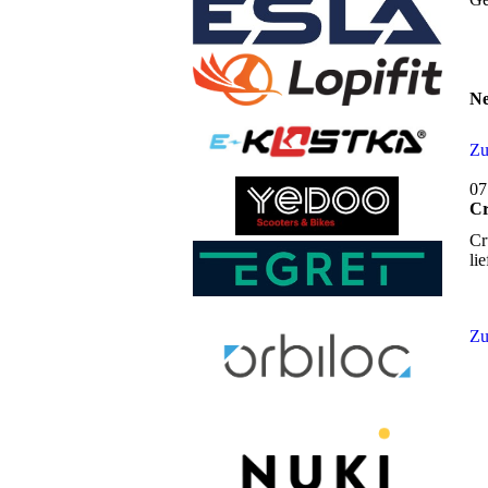
Ne
Zu
07
Cr
Cr
li
Zu