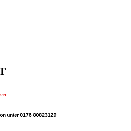
KT
hert.
0176 80823129
fon unter