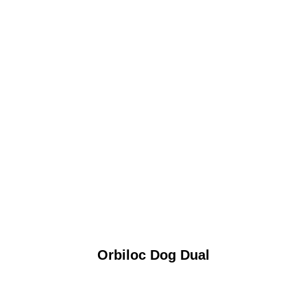
Orbiloc Dog Dual
Das Orbiloc Dog Dual ist ein hochwertiges LED-
Hundelicht
für sichere Spaziergänge im Dunkeln.
Am
Halsband oder Geschirr befestigt macht es Ihren Hund im