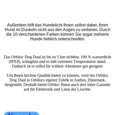
Dunkeln nämlich sehr gut sichtbar, wodurch Auto-, Roller-
und Fahrradfahrer ihre Geschwindigkeit frühzeitig
anpassen und sich vorsichtig nähern können.
Außerdem hilft das Hundelicht Ihnen selbst dabei, Ihren
Hund im Dunkeln nicht aus den Augen zu verlieren. Durch
die 10 verschiedenen Farben können Sie sogar mehrere
Hunde farblich unterscheiden.
Das Orbiloc Dog Dual ist bis zu 5 km sichtbar, 100 % wasserdicht
(IPX8), schlagfest und es hält extremen Temperaturen stand.
Dadurch ist es selbst für wildere
Abenteuer gut geeignet.
Um Ihnen höchste Qualität bieten zu können, wird das Orbiloc
Dog Dual in Orbilocs eigener Fabrik in Aarhus, Dänemark,
hergestellt. Deshalb bietet Orbiloc Ihnen auch drei Jahre Garantie
auf die Elektronik und Linse der Leuchte.