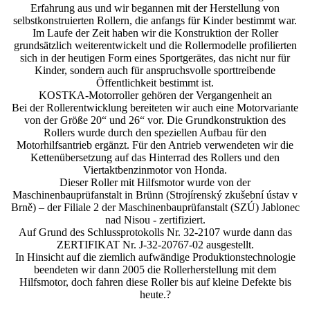
Erfahrung aus und wir begannen mit der Herstellung von
selbstkonstruierten Rollern, die anfangs für Kinder bestimmt war.
Im Laufe der Zeit haben wir die Konstruktion der Roller
grundsätzlich weiterentwickelt und die Rollermodelle profilierten
sich in der heutigen Form eines Sportgerätes, das nicht nur für
Kinder, sondern auch für anspruchsvolle sporttreibende
Öffentlichkeit bestimmt ist.
KOSTKA-Motorroller gehören der Vergangenheit an
Bei der Rollerentwicklung bereiteten wir auch eine Motorvariante
von der Größe 20“ und 26“ vor. Die Grundkonstruktion des
Rollers wurde durch den speziellen Aufbau für den
Motorhilfsantrieb ergänzt. Für den Antrieb verwendeten wir die
Kettenübersetzung auf das Hinterrad des Rollers und den
Viertaktbenzinmotor von Honda.
Dieser Roller mit Hilfsmotor wurde von der
Maschinenbauprüfanstalt in Brünn (Strojírenský zkušební ústav v
Brně) – der Filiale 2 der Maschinenbauprüfanstalt (SZÚ) Jablonec
nad Nisou - zertifiziert.
Auf Grund des Schlussprotokolls Nr. 32-2107 wurde dann das
ZERTIFIKAT Nr. J-32-20767-02 ausgestellt.
In Hinsicht auf die ziemlich aufwändige Produktionstechnologie
beendeten wir dann 2005 die Rollerherstellung mit dem
Hilfsmotor, doch fahren diese Roller bis auf kleine Defekte bis
heute.?