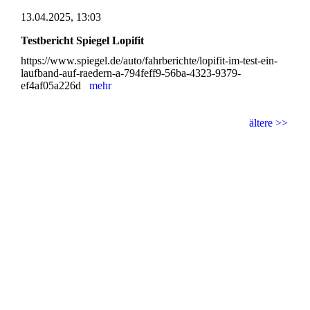
13.04.2025, 13:03
Testbericht Spiegel Lopifit
https://www.spiegel.de/auto/fahrberichte/lopifit-im-test-ein-
laufband-auf-raedern-a-794feff9-56ba-4323-9379-
ef4af05a226d
mehr
ältere >>