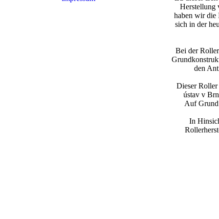
Herstellung 
haben wir die 
sich in der he
Bei der Rolle
Grundkonstrukt
den Ant
Dieser Roller
ústav v Brn
Auf Grund 
In Hinsic
Rollerherst