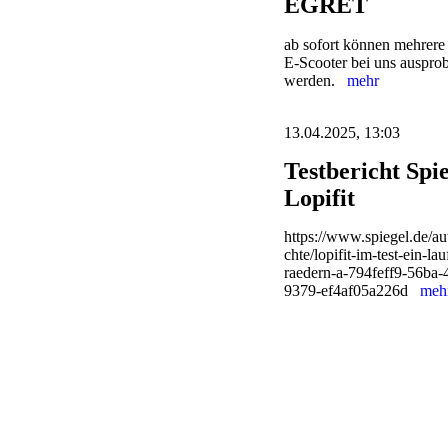
EGRET
ab sofort können mehre
E-Scooter bei uns ausprob
werden.
mehr
13.04.2025, 13:03
Testbericht Spi
Lopifit
https://www.spiegel.de/au
chte/lopifit-im-test-ein-la
raedern-a-794feff9-56ba-
9379-ef4af05a226d
meh