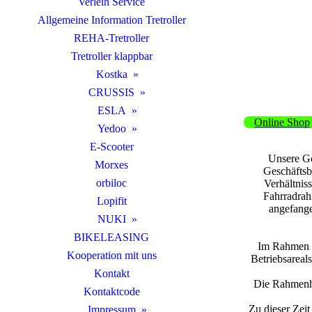
Verleih Service
Allgemeine Information Tretroller
REHA-Tretroller
Tretroller klappbar
Kostka
CRUSSIS
ESLA
Online Shop
Yedoo
E-Scooter
Unsere Ge
Morxes
Geschäftsb
orbiloc
Verhältnis
Fahrradrah
Lopifit
angefange
NUKI
BIKELEASING
Im Rahmen de
Kooperation mit uns
Betriebsareal
Kontakt
Die Rahmenhe
Kontaktcode
Zu dieser Zei
Impressum