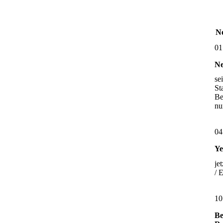
Ne
01
Ne
se
St
Be
nu
04
Ye
je
/ 
10
Be