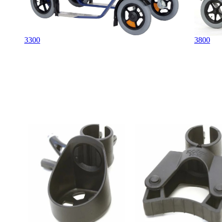
3800
3300