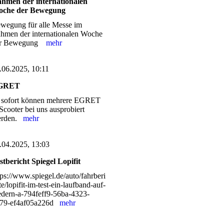
hmen der internationalen
che der Bewegung
wegung für alle Messe im
hmen der internationalen Woche
er Bewegung
mehr
.06.2025, 10:11
GRET
 sofort können mehrere EGRET
Scooter bei uns ausprobiert
erden.
mehr
.04.2025, 13:03
stbericht Spiegel Lopifit
tps://www.spiegel.de/auto/fahrberi
te/lopifit-im-test-ein-laufband-auf-
edern-a-794feff9-56ba-4323-
79-ef4af05a226d
mehr