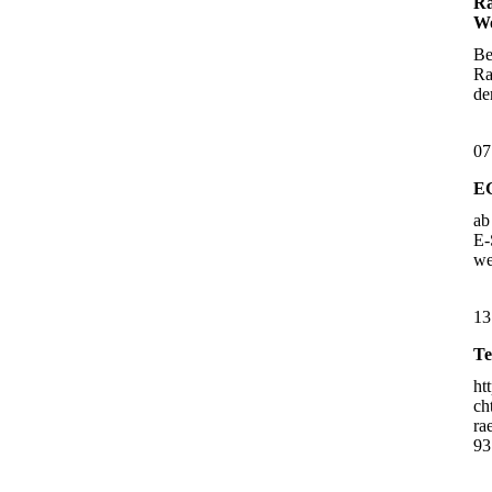
Ra
Wo
Be
Ra
d
07
E
ab
E-
w
13
Te
ht
ch
ra
93