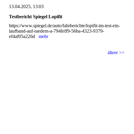
13.04.2025, 13:03
Testbericht Spiegel Lopifit
https://www.spiegel.de/auto/fahrberichte/lopifit-im-test-ein-
laufband-auf-raedern-a-794feff9-56ba-4323-9379-
ef4af05a226d
mehr
ältere >>