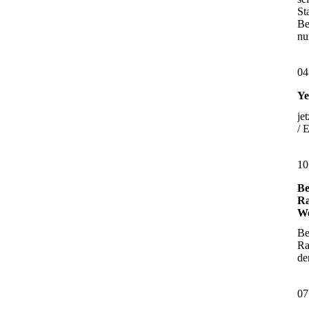
St
Be
nu
04
Ye
je
/ 
10
Be
Ra
Wo
Be
Ra
d
07