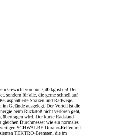
m Gewicht von nur 7,40 kg ist da! Der
t, sondern für alle, die gerne schnell auf
aße, asphaltierte Straßen und Radwege.
en im Gelände ausgelegt. Der Vorteil ist die
nergie beim Rückstoß nicht verloren geht,
ng übertragen wird. Der kurze Radstand
en gleichen Durchmesser wie ein normales
hochwertigen SCHWALBE Durano-Reifen mit
effizienten TEKTRO-Bremsen, die im