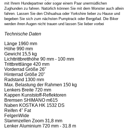
mit Ihrem Hundepartner oder sogar einem Paar unermüdlichen
Zughunden zu fahren. Natürlich können Sie mit dem Monster auch allein
fahren. Lassen Sie den Chihuahua oder Yorkshire lieber zu Hause und
begeben Sie sich zum nächsten Pumptrack oder Bergpfad. Die Biker
werden ihren Augen nicht trauen und lassen Sie lieber vorbei
Technische Daten
Länge
1960 mm
Höhe
990 mm
Gewicht
15,5 kg
Lichttrittbretthöhe
90 mm - 100 mm
Trittbrettlänge
420 mm
Vorderrad Größe
26"
Hinterrad Größe
20"
Radstand
1300 mm
Max. Belastung der Rahmen
150 kg
Lenkers Breite
720 mm
Kappen
Kunststoff-Reflektoren
Bremsen
SHIMANO m615
Naben
KOSTKA HK 1532 DS
Reifen
4" Fat
Felgen
Wide
Stammzellen
Zoom 31,8 mm
Lenker
Aluminium 720 mm - 31.8 m