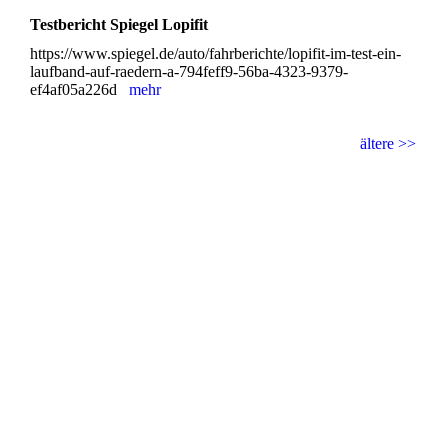
Testbericht Spiegel Lopifit
https://www.spiegel.de/auto/fahrberichte/lopifit-im-test-ein-
laufband-auf-raedern-a-794feff9-56ba-4323-9379-
ef4af05a226d
mehr
ältere >>