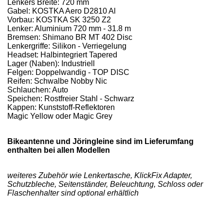
Lenkers Breite: 720 mm
Gabel: KOSTKA Aero D2810 Al
Vorbau: KOSTKA SK 3250 Z2
Lenker: Aluminium 720 mm - 31.8 m
Bremsen: Shimano BR MT 402 Disc
Lenkergriffe: Silikon - Verriegelung
Headset: Halbintegriert Tapered
Lager (Naben): Industriell
Felgen: Doppelwandig - TOP DISC
Reifen: Schwalbe Nobby Nic
Schlauchen: Auto
Speichen: Rostfreier Stahl - Schwarz
Kappen: Kunststoff-Reflektoren
Magic Yellow oder Magic Grey
Bikeantenne und Jöringleine sind im Lieferumfang
enthalten bei allen Modellen
weiteres Zubehör wie Lenkertasche, KlickFix Adapter,
Schutzbleche, Seitenständer, Beleuchtung, Schloss oder
Flaschenhalter sind optional erhältlich