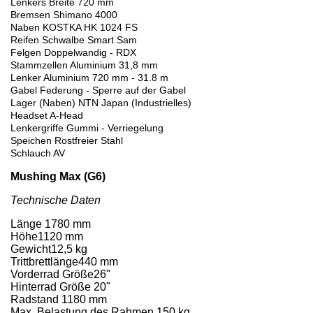
Lenkers Breite 720 mm
Bremsen Shimano 4000
Naben KOSTKA HK 1024 FS
Reifen Schwalbe Smart Sam
Felgen Doppelwandig - RDX
Stammzellen Aluminium 31,8 mm
Lenker Aluminium 720 mm - 31.8 m
Gabel Federung - Sperre auf der Gabel
Lager (Naben) NTN Japan (Industrielles)
Headset A-Head
Lenkergriffe Gummi - Verriegelung
Speichen Rostfreier Stahl
Schlauch AV
Mushing Max (G6)
Technische Daten
Länge 1780 mm
Höhe1120 mm
Gewicht12,5 kg
Trittbrettlänge440 mm
Vorderrad Größe26"
Hinterrad Größe 20"
Radstand 1180 mm
Max. Belastung des Rahmen 150 kg