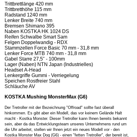
Trittbrettlänge 420 mm
Trittbretthöhe 115 mm
Radstand 1240 mm
Lenker Breite 740 mm
Bremsen Shimano 395
Naben KOSTKA HK 1024 DS
Reifen Schwalbe Smart Sam
Felgen Doppelwandig - RDX
Stammzellen Force Basic 70 mm - 31,8 mm
Lenker Force MTB 740 mm - 31,8 mm
Gabel Starre 27,5" - 100mm
Lager (Naben) NTN Japan (Industrielles)
Headset A-Head
Lenkergriffe Gummi - Verriegelung
Speichen Rostfreier Stahl
Schläuche AV
KOSTKA Mushing MonsterMax (G6)
Der Tretroller mit der Bezeichnung "Offroad" sollte fast überall
hinkommen. Es gibt aber ein Modell, das vor keinem Gelände Halt
macht - Kostka Monster. Dieser Tretroller kann Ihnen bereits bekannt
sein, aber da das Entwicklungsteam unseres Unternehmens rund um
die Uhr arbeitet, stellen wir Ihnen jetzt ein neues Modell vor - den
Kostka Monster Max Dog (G6) - einen "fetten Tretroller", der bereit ist,