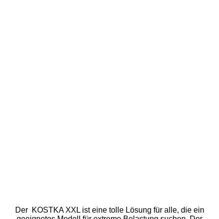
TRETROLLER KOSTKA TOUR PRO XXL (G6)
Der KOSTKA XXL ist eine tolle Lösung für alle, die ein
geeignetes Modell für extreme Belastung suchen. Der