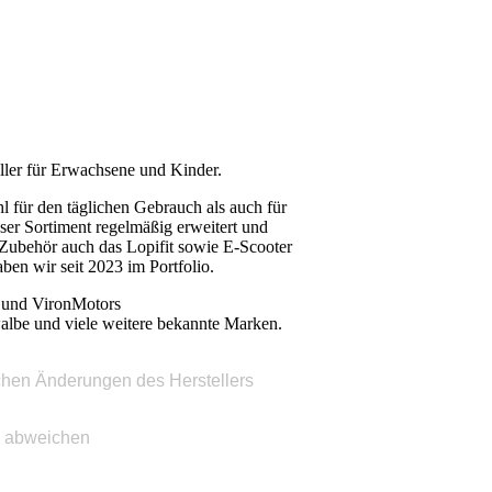
roller für Erwachsene und Kinder.
l für den täglichen Gebrauch als auch für
nser Sortiment regelmäßig erweitert und
d Zubehör auch das Lopifit sowie E-Scooter
en wir seit 2023 im Portfolio.
 und VironMotors
lbe und viele weitere bekannte Marken.
ischen Änderungen des Herstellers
. abweiche
n