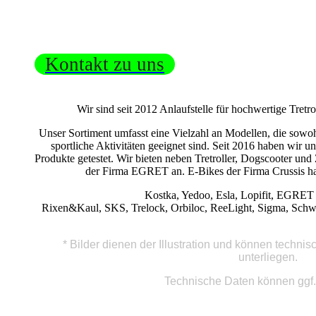
Kontakt zu uns
Wir sind seit 2012 Anlaufstelle für hochwertige Tret
Unser Sortiment umfasst eine Vielzahl an Modellen, die sowoh
sportliche Aktivitäten geeignet sind. Seit 2016 haben wir u
Produkte getestet. Wir bieten neben Tretroller, Dogscooter un
der Firma EGRET an. E-Bikes der Firma Crussis hab
Kostka, Yedoo, Esla, Lopifit, EGRET
Rixen&Kaul, SKS, Trelock, Orbiloc, ReeLight, Sigma, Schwa
* Bilder dienen der Illustration und können techn
unterliegen.
Technische Daten können ggf