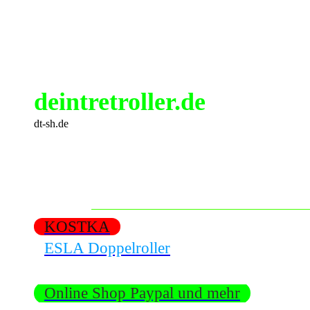
deintretroller.de
dt-sh.de
KOSTKA
ESLA Doppelroller
Online Shop Paypal und mehr