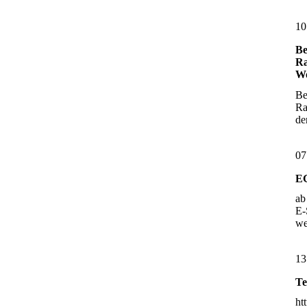
10
Be
Ra
Wo
Be
Ra
d
07
E
ab
E-
w
13
Te
ht