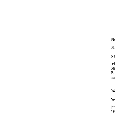
Ne
01
Ne
se
St
Be
nu
04
Ye
je
/ 