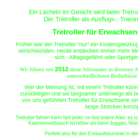
Ein Lächeln im Gesicht wird beim Tretrol
Der Tretroller als Ausflugs-, Train
Tretroller für Erwachse
Frü
her war der Tretroller "nur" ein Kinderspielzeu
verschwunden. Heute entdecken immer mehr Mens
sich. Alltagsgefährt oder Sportgerä
2012
Wir führen seit
diese Allrounder in diversen 
unterschiedlichsten Bedürfniss
Wer der Meinung ist, mit einem Tretroller kön
zurücklegen und sei langsamer unterwegs als bei
von uns geführten Tretroller für Erwachsene sin
lange Strecken konzip
Tretroller fahren kann fast jeder, im fast jedem Alter, es
Kalorienverbrauch ist höher als beim Joggen,
Nord
Perfekt also für den Einkaufsbummel in der