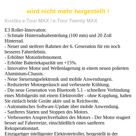
wird nicht mehr hergestellt !
Kostka e-Tour MAX / e-Tour Twenty MAX
E3 Roller-Innovation:
- Schmale Hinterradnabenteilung (100 mm) und 20 Zoll
Hinterrad.
- Neuer und steiferer Rahmen der 6. Generation für ein noch
besseres Fahrerlebnis.
- Erhöhter Motordrehmoment.
- Erhöhte Batteriekapazität um +15%.
- Innovative Motor und Wellenlagerung in einem neuen polierten
Aluminium-Chassis.
- Neue Steuerungselektronik und mobile Anwendungen.
- Reduzierter Motorgeräusch und verbesserte Kühlung.
- Die neue Generation von Bluetooth 5.1 - schnellere Verbindung
eines Mobilgeräts mit einem Elektroroller - ohne Kopplung, halten
Sie einfach beide Geräte aktiv und in Reichweite.
- Automatisches Software-Update über mobile Anwendung.
- Sanfteres Starten und Stoppen des Motors.
- Verbessertes Ansprechverhalten des Motors - Der Motor reagiert
besser auf Fahrerreize, einschließlich eines sanfteren
Rekuperationstart.
Einzigartiger intelligenter Elektrotretroller, hergestellt in der