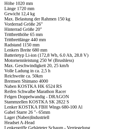
Höhe 1020 mm
Länge 1720 mm
Gewicht 12,4 kg
Max. Belastung der Rahmen 150 kg
Vorderrad Größe 26"
Hinterrad Größe 20"
Trittbretthöhe 65 mm
Trittbrettlänge 440 mm
Radstand 1150 mm
Lenkers Breite 680 mm
Batterietyp Li-ion (172,8 Wh, 6.0 Ah, 28.8 V)
Motornennleistung 250 W (Brushless)
Max. Geschwindigkeit 20, 25 km/h
Volle Ladung in ca. 2,5 h
Reichweite ca. 50km
Bremsen Shimano 4000
Naben KOSTKA HK 6524 RS
Reifen Schwalbe Marathon Racer
Felgen Doppelwandig - DRAGON
Stammzellen KOSTKA SK 2822 S
Lenker KOSTKA FBH Wings 680-100 Al
Gabel Starre 26 "- 65mm
Lager (Naben)Industriell
Headset A-Head
Lenkergriffe Gehärteter Schaum - Verriegelung